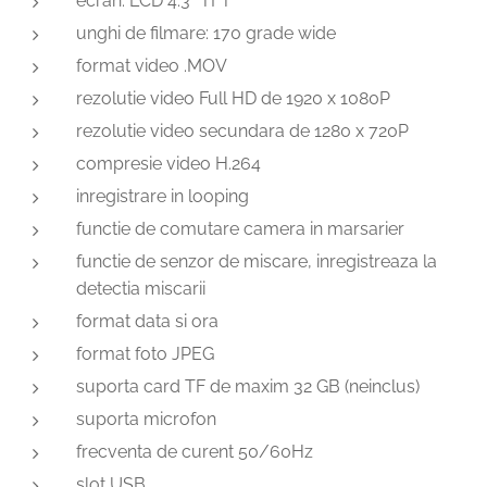
ecran: LCD 4.3" TFT
unghi de filmare: 170 grade wide
format video .MOV
rezolutie video Full HD de 1920 x 1080P
rezolutie video secundara de 1280 x 720P
compresie video H.264
inregistrare in looping
functie de comutare camera in marsarier
functie de senzor de miscare, inregistreaza la
detectia miscarii
format data si ora
format foto JPEG
suporta card TF de maxim 32 GB (neinclus)
suporta microfon
frecventa de curent 50/60Hz
slot USB